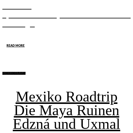
Calakmul
Spektakuläre Maya Ruinen mitten im
Dschungel
POSTED ON
23 APRIL 2023
3 APRIL 2026
READ MORE
MEXIKO
TRAVEL
Mexiko Roadtrip
Die Maya Ruinen
Edzná und Uxmal