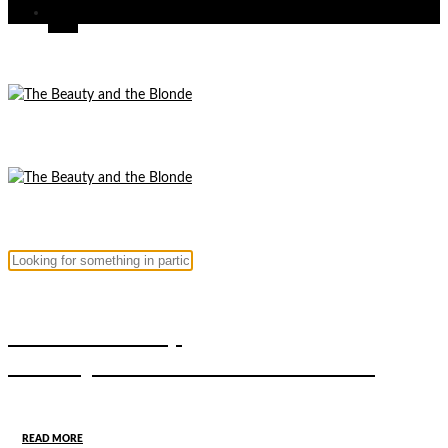
MEXIKO
TRAVEL
Mexiko Roadtrip
Die Maya Ruinen Edzná und Uxmal
POSTED ON
27 JULI 2024
3 APRIL 2026
READ MORE